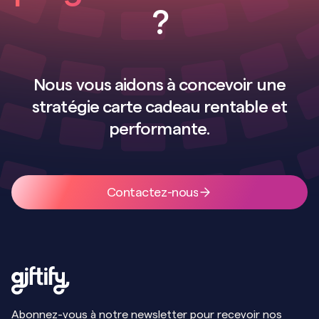
automatiques Giftify en marque blanche.
?
Nous vous aidons à concevoir une
stratégie carte cadeau rentable et
performante.
Contactez-nous
Abonnez-vous à notre newsletter pour recevoir nos