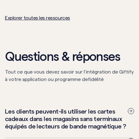
croissance. Grâce à des approches modernes telles que les
portefeuilles numériques, les ventes aux entreprises et les
Explorer toutes les ressources
informations basées sur les données, les centres avertis
transforment les cartes-cadeaux en actifs stratégiques qui
stimulent le marketing, la fidélité et la réussite des locataires.
Questions & réponses
Tout ce que vous devez savoir sur l’intégration de Giftify
à votre application ou programme defidélité
Les clients peuvent-ils utiliser les cartes
cadeaux dans les magasins sans terminaux
équipés de lecteurs de bande magnétique ?
Oui. Les cartes Giftify peuvent être ajoutées à