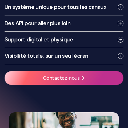
Un système unique pour tous les canaux
Gérez e-shop, app, distributeurs et terminaux depuis un
Des API pour aller plus loin
seul back-office avec inventaire centralisé.
Intégrez la gestion des cartes dans vos parcours digitaux
Support digital et physique
et les données cartes cadeaux dans votre CRM.
Vendez des cartes 100% digitales en ligne. Distribuez des
Visibilité totale, sur un seul écran
cartes physiques en centre ou en ligne, facilement
digitalisables par les bénéficiaires.
Suivez ventes et redemptions sur tous les canaux grâce
à une interface de reporting unique.
Contactez-nous