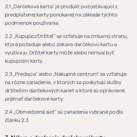
2.1 „Darčeková karta“ je produkt pozostávajúci z
predplatenej karty ponúkanej na základe týchto
podmienok používania.
2.2 „Kupujúci/Držiteľ“ sa vzťahuje na zmluvnú stranu,
ktorá požaduje alebo získava darčekovú kartu a
využíva ju. Držiteľ karty môže alebo nemusí byť
kupujúcim karty.
2.3 „Predajca“ alebo „Nákupné centrum“ sa vzťahuje
na rôzne zariadenia, v ktorých sa poskytujú služby
držiteľom darčekových kariet a ktoré sú oprávnené
prijímať darčekové karty.
2.4 „Obmedzená sieť“ sú zariadenia vybrané podľa
článku 2.3