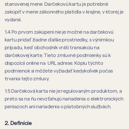
stanovenej mene. Darčekovú kartu je potrebné
zakúpiť v mene zákonného platidla v krajine, v ktorej je
vydaná.
1.4 Po prvom zakúpení nie je možné na darčekovú
kartu pridať žiadne ďalšie prostriedky, s výnimkou
prípadu, keď obchodník vráti transakciu na
darčekovej karte. Tieto zmluvné podmienky sú k
dispozícii online na URL adrese. Kópiu týchto
podmienok si môžete vyžiadať kedykoľvek počas
trvania tejto zmluvy.
1.5 Darčeková karta nie je regulovaným produktom, a
preto sa na ňu nevzťahujú nariadenia o elektronických
peniazoch ani nariadenia o platobných službách.
2. Definície