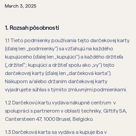
March 3, 2025
1. Rozsah pôsobnosti
1.1 Tieto podmienky používania tejto darčekovej karty
(ďalej len „podmienky“) sa vzťahujú na každého
kupujúceho (ďalej len „kupujúci“) a každého držiteľa
(„držiteľ“; kupujúci a držiteľ spolu ako „vy“) tejto
darčekovej karty (ďalej len „darčeková karta“).
Nákupom a/alebo držaním darčekovej karty
vyjadrujete súhlas s týmito zmluvnými podmienkami.
1.2 Darčekovú kartu vydáva nákupné centrum v
spolupráci s partnerom v oblasti techniky, Giftify SA,
Cantersteen 47, 1000 Brusel, Belgicko.
1.3 Darčeková karta sa vydáva a kupuje iba v