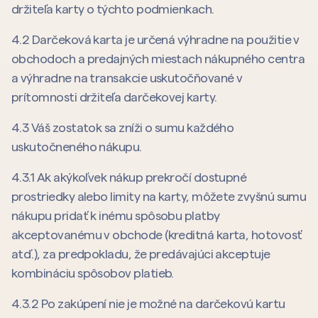
držiteľa karty o týchto podmienkach.
4.2 Darčeková karta je určená výhradne na použitie v
obchodoch a predajných miestach nákupného centra
a výhradne na transakcie uskutočňované v
prítomnosti držiteľa darčekovej karty.
4.3 Váš zostatok sa zníži o sumu každého
uskutočneného nákupu.
4.3.1 Ak akýkoľvek nákup prekročí dostupné
prostriedky alebo limity na karty, môžete zvyšnú sumu
nákupu pridať k inému spôsobu platby
akceptovanému v obchode (kreditná karta, hotovosť
atď.), za predpokladu, že predávajúci akceptuje
kombináciu spôsobov platieb.
4.3.2 Po zakúpení nie je možné na darčekovú kartu