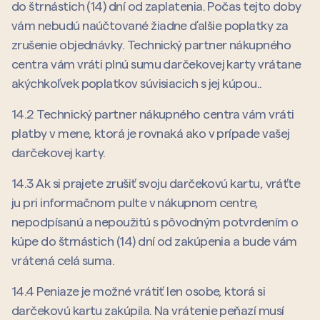
do štrnástich (14) dní od zaplatenia. Počas tejto doby
vám nebudú naúčtované žiadne ďalšie poplatky za
zrušenie objednávky. Technický partner nákupného
centra vám vráti plnú sumu darčekovej karty vrátane
akýchkoľvek poplatkov súvisiacich s jej kúpou..
14.2 Technický partner nákupného centra vám vráti
platby v mene, ktorá je rovnaká ako v prípade vašej
darčekovej karty.
14.3 Ak si prajete zrušiť svoju darčekovú kartu, vráťte
ju pri informačnom pulte v nákupnom centre,
nepodpísanú a nepoužitú s pôvodným potvrdením o
kúpe do štrnástich (14) dní od zakúpenia a bude vám
vrátená celá suma.
14.4 Peniaze je možné vrátiť len osobe, ktorá si
darčekovú kartu zakúpila. Na vrátenie peňazí musí