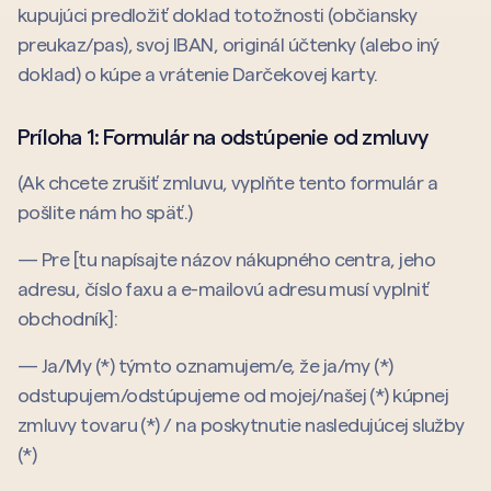
kupujúci predložiť doklad totožnosti (občiansky
preukaz/pas), svoj IBAN, originál účtenky (alebo iný
doklad) o kúpe a vrátenie Darčekovej karty.
Príloha 1: Formulár na odstúpenie od zmluvy
(Ak chcete zrušiť zmluvu, vyplňte tento formulár a
pošlite nám ho späť.)
— Pre [tu napísajte názov nákupného centra, jeho
adresu, číslo faxu a e-mailovú adresu musí vyplniť
obchodník]:
— Ja/My (*) týmto oznamujem/e, že ja/my (*)
odstupujem/odstúpujeme od mojej/našej (*) kúpnej
zmluvy tovaru (*) / na poskytnutie nasledujúcej služby
(*)