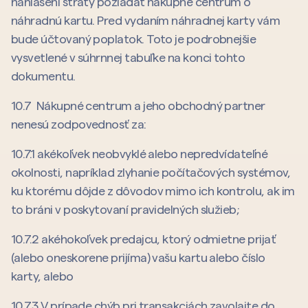
nahlásení straty požiadať nákupné centrum o
náhradnú kartu. Pred vydaním náhradnej karty vám
bude účtovaný poplatok. Toto je podrobnejšie
vysvetlené v súhrnnej tabuľke na konci tohto
dokumentu.
10.7 Nákupné centrum a jeho obchodný partner
nenesú zodpovednosť za:
10.7.1 akékoľvek neobvyklé alebo nepredvídateľné
okolnosti, napríklad zlyhanie počítačových systémov,
ku ktorému dôjde z dôvodov mimo ich kontrolu, ak im
to bráni v poskytovaní pravidelných služieb;
10.7.2 akéhokoľvek predajcu, ktorý odmietne prijať
(alebo oneskorene prijíma) vašu kartu alebo číslo
karty, alebo
10.7.3 V prípade chýb pri transakciách zavolajte do