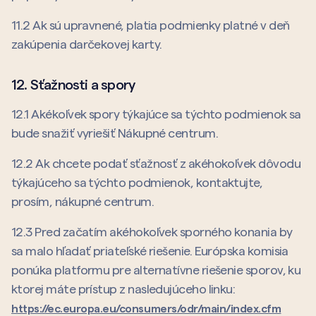
11.2 Ak sú upravnené, platia podmienky platné v deň
zakúpenia darčekovej karty.
12. Sťažnosti a spory
12.1 Akékoľvek spory týkajúce sa týchto podmienok sa
bude snažiť vyriešiť Nákupné centrum.
12.2 Ak chcete podať sťažnosť z akéhokoľvek dôvodu
týkajúceho sa týchto podmienok, kontaktujte,
prosím, nákupné centrum.
12.3 Pred začatím akéhokoľvek sporného konania by
sa malo hľadať priateľské riešenie. Európska komisia
ponúka platformu pre alternatívne riešenie sporov, ku
ktorej máte prístup z nasledujúceho linku:
https://ec.europa.eu/consumers/odr/main/index.cfm