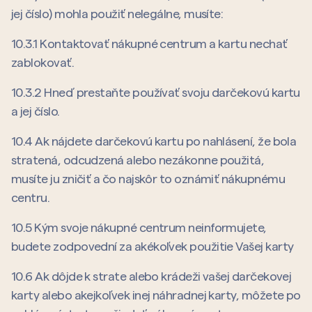
jej číslo) mohla použiť nelegálne, musíte:
10.3.1 Kontaktovať nákupné centrum a kartu nechať
zablokovať.
10.3.2 Hneď prestaňte používať svoju darčekovú kartu
a jej číslo.
10.4 Ak nájdete darčekovú kartu po nahlásení, že bola
stratená, odcudzená alebo nezákonne použitá,
musíte ju zničiť a čo najskôr to oznámiť nákupnému
centru.
10.5 Kým svoje nákupné centrum neinformujete,
budete zodpovední za akékoľvek použitie Vašej karty
10.6 Ak dôjde k strate alebo krádeži vašej darčekovej
karty alebo akejkoľvek inej náhradnej karty, môžete po