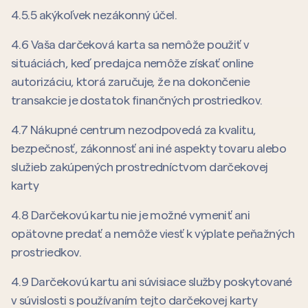
4.5.5 akýkoľvek nezákonný účel.
4.6 Vaša darčeková karta sa nemôže použiť v
situáciách, keď predajca nemôže získať online
autorizáciu, ktorá zaručuje, že na dokončenie
transakcie je dostatok finančných prostriedkov.
4.7 Nákupné centrum nezodpovedá za kvalitu,
bezpečnosť, zákonnosť ani iné aspekty tovaru alebo
služieb zakúpených prostredníctvom darčekovej
karty
4.8 Darčekovú kartu nie je možné vymeniť ani
opätovne predať a nemôže viesť k výplate peňažných
prostriedkov.
4.9 Darčekovú kartu ani súvisiace služby poskytované
v súvislosti s používaním tejto darčekovej karty